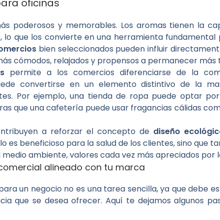
ara oficinas
s más poderosos y memorables. Los aromas tienen la c
s, lo que los convierte en una herramienta fundamental 
omercios
bien seleccionados pueden influir directamen
más cómodos, relajados y propensos a permanecer más ti
as
permite a los comercios diferenciarse de la co
ede convertirse en un elemento distintivo de la m
tes. Por ejemplo, una tienda de ropa puede optar por
tras que una cafetería puede usar fragancias cálidas co
ntribuyen a reforzar el concepto de
diseño ecológic
lo es beneficioso para la salud de los clientes, sino qu
l medio ambiente, valores cada vez más apreciados por 
comercial alineado con tu marca
ara un negocio no es una tarea sencilla, ya que debe est
ncia que se desea ofrecer. Aquí te dejamos algunos pa