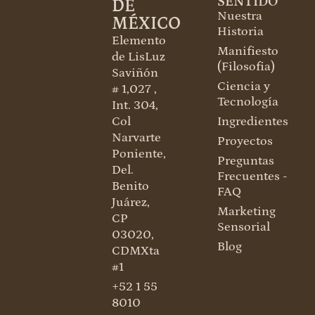
SENTIDO
DE
Nuestra
MÉXICO
Historia
Elemento
Manifiesto
de LisLuz
(Filosofia)
Saviñón
Ciencia y
# 1,027 ,
Tecnología
Int. 304,
Col
Ingredientes
Narvarte
Proyectos
Poniente,
Preguntas
Del.
Frecuentes -
Benito
FAQ
Juárez,
Marketing
CP
Sensorial
03020,
Blog
CDMXta
#1
+52 1 55
8010