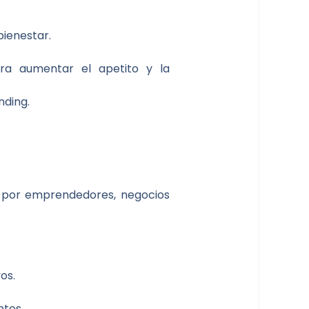
bienestar.
ara aumentar el apetito y la
nding.
n por emprendedores, negocios
os.
ntos.