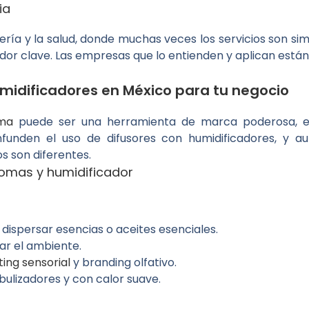
ia
lería y la salud, donde muchas veces los servicios son si
dor clave. Las empresas que lo entienden y aplican están
umidificadores en México para tu negocio
oma
puede ser una herramienta de marca poderosa, es 
unden el uso de difusores con humidificadores, y a
os son diferentes.
romas y humidificador
ispersar esencias o aceites esenciales.
zar el ambiente.
ing sensorial
y branding olfativo.
bulizadores y con calor suave.