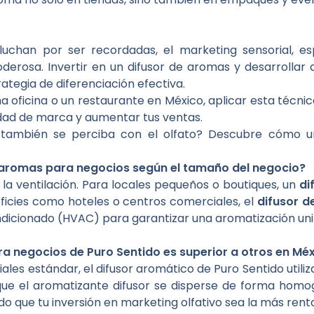
chan por ser recordadas, el marketing sensorial, esp
erosa. Invertir en un difusor de aromas y desarrollar
rategia de diferenciación efectiva.
a oficina o un restaurante en México, aplicar esta técni
tidad de marca y aumentar tus ventas.
 también se perciba con el olfato? Descubre cómo 
e aromas para negocios según el tamaño del negocio?
la ventilación. Para locales pequeños o boutiques, un
di
rficies como hoteles o centros comerciales, el
difusor 
ndicionado (HVAC) para garantizar una aromatización uni
ra negocios de Puro Sentido es superior a otros en Mé
ales estándar, el difusor aromático de Puro Sentido utili
e que el aromatizante difusor se disperse de forma hom
do que tu inversión en marketing olfativo sea la más re