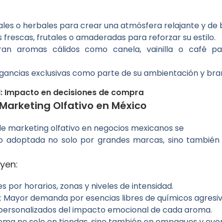
ales o herbales para crear una atmósfera relajante y de 
frescas, frutales o amaderadas para reforzar su estilo.
ran aromas cálidos como canela, vainilla o café p
agancias exclusivas como parte de su ambientación y bra
l: Impacto en decisiones de compra
Marketing Olfativo en México
 de marketing olfativo en negocios mexicanos se
ndo adoptada no solo por grandes marcas, sino tambié
yen:
s por horarios, zonas y niveles de intensidad.
: Mayor demanda por esencias libres de químicos agresiv
 personalizados del impacto emocional de cada aroma.
roma no solo en tiendas, sino también en empaques y eve