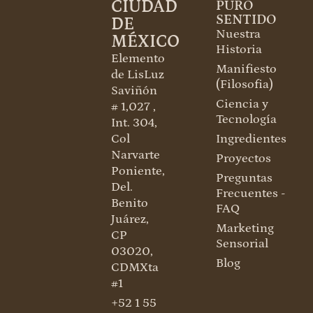
CIUDAD
PURO
SENTIDO
DE
Nuestra
MÉXICO
Historia
Elemento
Manifiesto
de LisLuz
(Filosofia)
Saviñón
Ciencia y
# 1,027 ,
Tecnología
Int. 304,
Col
Ingredientes
Narvarte
Proyectos
Poniente,
Preguntas
Del.
Frecuentes -
Benito
FAQ
Juárez,
Marketing
CP
Sensorial
03020,
Blog
CDMXta
#1
+52 1 55