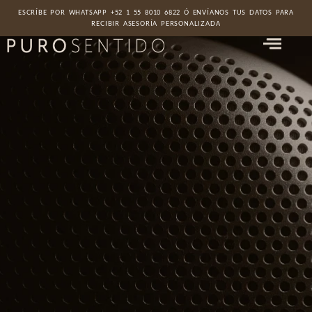
ESCRÍBE POR WHATSAPP +52 1 55 8010 6822 Ó ENVÍANOS TUS DATOS PARA
RECIBIR ASESORÍA PERSONALIZADA