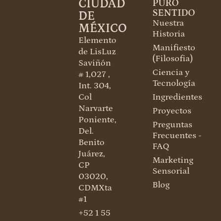
CIUDAD
PURO
SENTIDO
DE
Nuestra
MÉXICO
Historia
Elemento
Manifiesto
de LisLuz
(Filosofia)
Saviñón
Ciencia y
# 1,027 ,
Tecnología
Int. 304,
Col
Ingredientes
Narvarte
Proyectos
Poniente,
Preguntas
Del.
Frecuentes -
Benito
FAQ
Juárez,
Marketing
CP
Sensorial
03020,
Blog
CDMXta
#1
+52 1 55