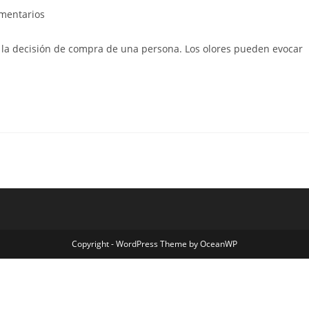
omentarios
en la decisión de compra de una persona. Los olores pueden evocar
Copyright - WordPress Theme by OceanWP