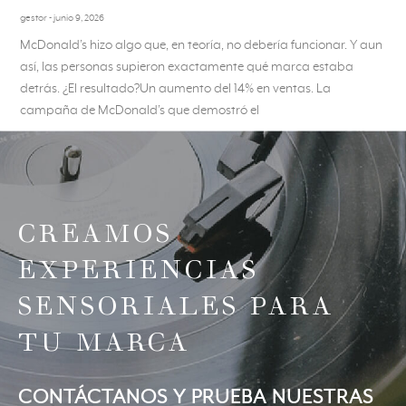
gestor
junio 9, 2026
McDonald’s hizo algo que, en teoría, no debería funcionar. Y aun
así, las personas supieron exactamente qué marca estaba
detrás. ¿El resultado?Un aumento del 14% en ventas. La
campaña de McDonald’s que demostró el
CREAMOS
EXPERIENCIAS
SENSORIALES PARA
TU MARCA
CONTÁCTANOS Y PRUEBA NUESTRAS