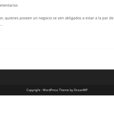
omentarios
, quienes poseen un negocio se ven obligados a estar a la par de
.…
Copyright - WordPress Theme by OceanWP