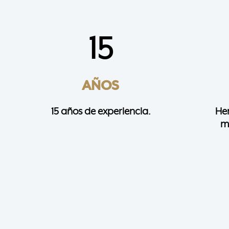
15
AÑOS
15 años de experiencia.
He
m