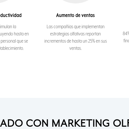
ductividad
Aumento de ventas
imulan la
Las compañías que implementan
84%
nuyendo hasta en
estrategias olfativas reportan
fin
l personal que se
incrementos de hasta un 25% en sus
tablecimiento.
ventas.
ADO CON MARKETING OL