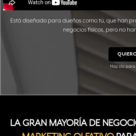
Está diseñado para dueños como tú, que han prob
negocios físicos, pero no h
QUIERO
Haz clic para
LA GRAN MAYORÍA DE NEGOCIO