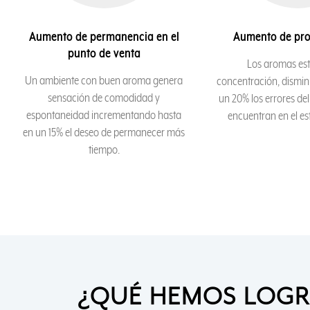
Aumento de permanencia en el
Aumento de pro
punto de venta
Los aromas est
Un ambiente con buen aroma genera
concentración, dismi
sensación de comodidad y
un 20% los errores de
espontaneidad incrementando hasta
encuentran en el es
en un 15% el deseo de permanecer más
tiempo.
¿QUÉ HEMOS LOGR