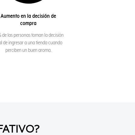
Aumento en la decisión de
compra
 de las personas toman la decisión
al de ingresar a una tienda cuando
perciben un buen aroma.
FATIVO?