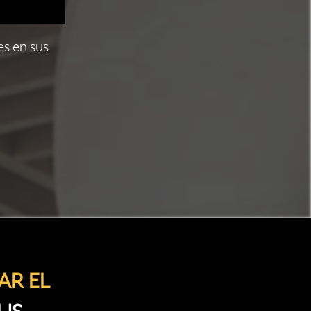
s en sus
AR EL