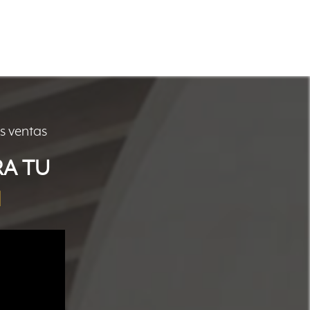
s ventas
RA TU
M