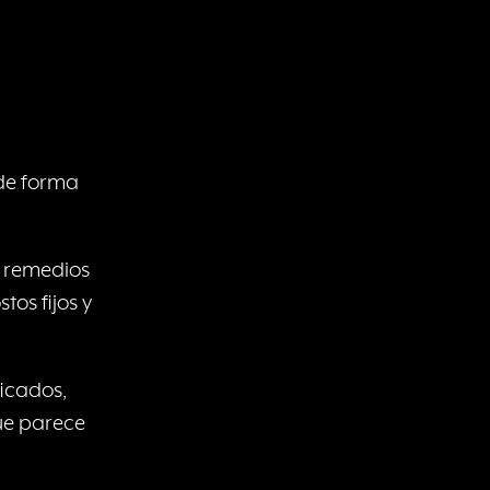
 de forma
o remedios
os fijos y
icados,
que parece