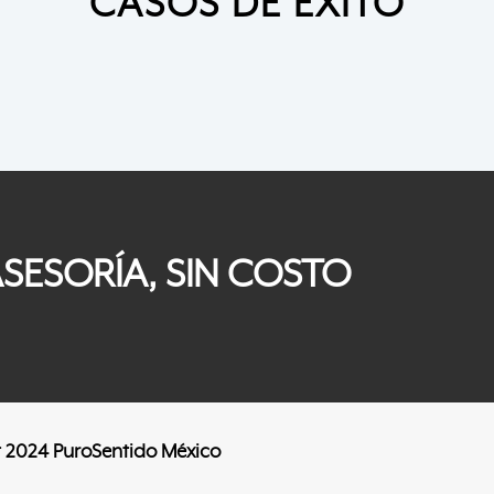
CASOS DE ÉXITO
SESORÍA, SIN COSTO
 2024 PuroSentido México